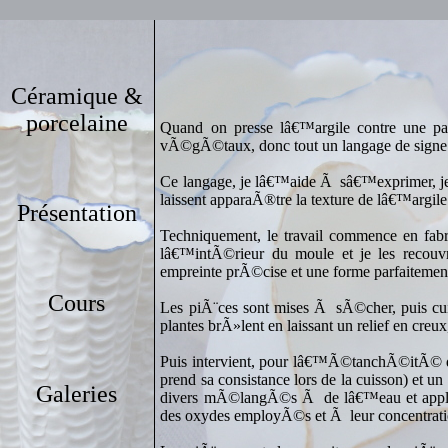
Céramique &
porcelaine
Quand on presse lâ€™argile contre une pa
vÃ©gÃ©taux, donc tout un langage de sign
Ce langage, je lâ€™aide Ã sâ€™exprimer, je 
laissent apparaÃ®tre la texture de lâ€™argile
Présentation
Techniquement, le travail commence en fab
lâ€™intÃ©rieur du moule et je les recouv
empreinte prÃ©cise et une forme parfaitement
Cours
Les piÃ¨ces sont mises Ã sÃ©cher, puis cu
plantes brÃ»lent en laissant un relief en creu
Puis intervient, pour lâ€™Ã©tanchÃ©itÃ© d
prend sa consistance lors de la cuisson) et
Galeries
divers mÃ©langÃ©s Ã de lâ€™eau et appliqu
des oxydes employÃ©s et Ã leur concentra